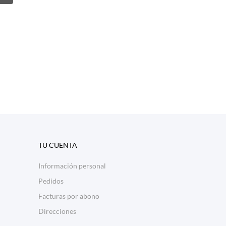
s
castaño
TU CUENTA
Información personal
Pedidos
Facturas por abono
Direcciones