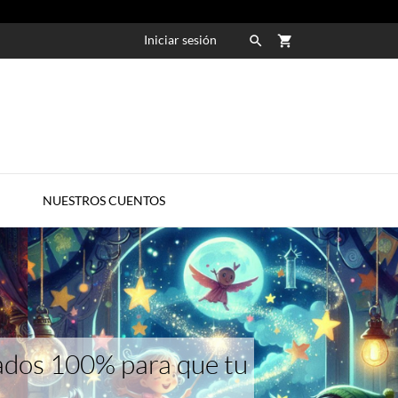
Iniciar sesión

shopping_cart

NUESTROS CUENTOS
ñados 100% para que tu