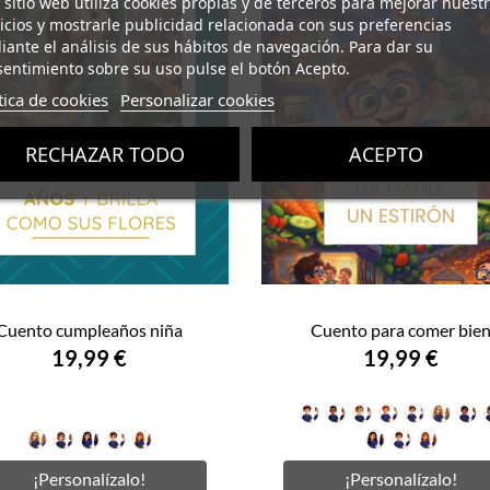
 sitio web utiliza cookies propias y de terceros para mejorar nuest
icios y mostrarle publicidad relacionada con sus preferencias
ante el análisis de sus hábitos de navegación. Para dar su
entimiento sobre su uso pulse el botón Acepto.
tica de cookies
Personalizar cookies
RECHAZAR TODO
ACEPTO
Cuento cumpleaños niña
Cuento para comer bie
19,99 €
19,99 €
Niño
Niño
Niño
Niño
Niño
Niñ
N
Niña
Niña
Niña
Niña
Niña
Niña
Niña
Niña
pelo
moreno
pelo
pelirrojo
con
rubi
m
rubia
pelo
morena
pelo
pelirroja
morena
pelo
pelirr
castaño
rubio
gafas
con
¡Personalízalo!
¡Personalízalo!