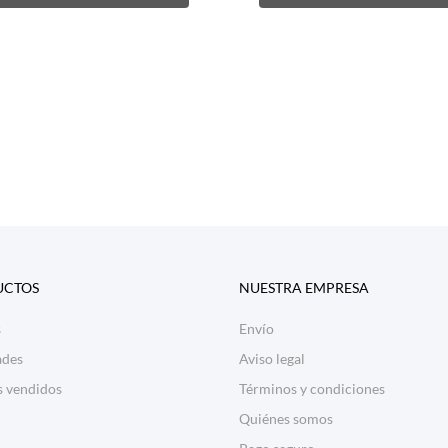
con
corto
pelo
corto
pelo
corto
piel
gafa
gafas
castaño
largo
largo
clara
UCTOS
NUESTRA EMPRESA
s
Envío
des
Aviso legal
s vendidos
Términos y condiciones
Quiénes somos